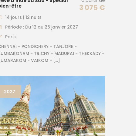
à partir de
Rêve d’Inde du Sud – Spécial
bien-être
3 075 €
14 jours | 12 nuits
Période : Du 12 au 25 janvier 2027
Paris
CHENNAI - PONDICHERY - TANJORE -
KUMBAKONAM - TRICHY - MADURAI - THEKKADY -
KUMARAKOM - VAIKOM - […]
2027