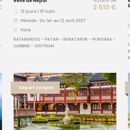
de
à partir de
Rêve de Népal
€
2 510 €
12 jours | 10 nuits
Période : Du 1er au 12 avril 2027
Paris
KATMANDOU - PATAN - BHAKTAPUR - POKHARA -
-
LUMBINI - CHITWAN
Départ complet