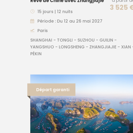
à partir 
Rêve de Chine avec Zhangjiajie
3 525 
15 jours | 12 nuits
Période : Du 12 au 26 mai 2027
Paris
SHANGHAI - TONGLI - SUZHOU - GUILIN -
YANGSHUO - LONGSHENG - ZHANGJIAJIE - XIAN 
PÉKIN
Départ garanti