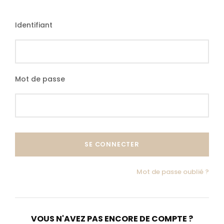
Identifiant
Tarif Base 10-16 pax
2 790 €
Mot de passe
à partir de
Programme détaillé
Mot de passe oublié ?
VOUS N'AVEZ PAS ENCORE DE COMPTE ?
Contactez-nous