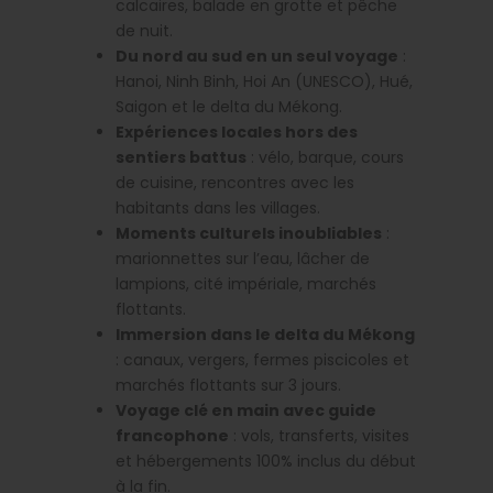
calcaires, balade en grotte et pêche
de nuit.
Du nord au sud en un seul voyage
:
Hanoi, Ninh Binh, Hoi An (UNESCO), Hué,
Saigon et le delta du Mékong.
Expériences locales hors des
sentiers battus
: vélo, barque, cours
de cuisine, rencontres avec les
habitants dans les villages.
Moments culturels inoubliables
:
marionnettes sur l’eau, lâcher de
lampions, cité impériale, marchés
flottants.
Immersion dans le delta du Mékong
: canaux, vergers, fermes piscicoles et
marchés flottants sur 3 jours.
Voyage clé en main avec guide
francophone
: vols, transferts, visites
et hébergements 100% inclus du début
à la fin.