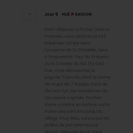
Jour 9
HUÉ
SAIGON
Petit-déjeuner à l’hôtel. Dans la
matinée, vous visiterez la cité
impériale nichée dans
l’enceinte de la Citadelle, face
à l’imposante Tour du Drapeau
ou le Cavalier du Roi (Ky Dai).
Puis, vous découvrirez la
pagode Thien Mu dont la forme
de stupa de 7 étages, haut de
21m est l’un des emblèmes de
l’ancienne capitale. Profitez
d’une croisière en bateau sur la
rivière des parfums jusqu’au
village Thuy Bieu, connu par les
jardins de pamplemousse
douce. Déjeuner local. Dans