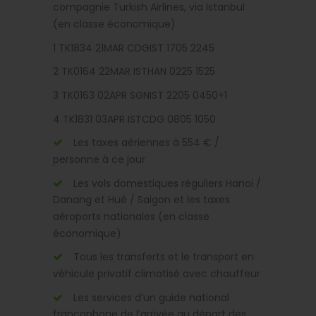
compagnie Turkish Airlines, via Istanbul
(en classe économique)
1 TK1834 21MAR CDGIST 1705 2245
2 TK0164 22MAR ISTHAN 0225 1525
3 TK0163 02APR SGNIST 2205 0450+1
4 TK1831 03APR ISTCDG 0805 1050
Les taxes aériennes à 554 € /
personne à ce jour
Les vols domestiques réguliers Hanoi /
Danang et Hué / Saigon et les taxes
aéroports nationales (en classe
économique)
Tous les transferts et le transport en
véhicule privatif climatisé avec chauffeur
Les services d’un guide national
francophone de l’arrivée au départ des