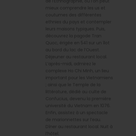
de l’Ethnographie, où l’on peut
mieux comprendre les us et
coutumes des différentes
ethnies du pays et contempler
leurs maisons typiques. Puis,
découvrez la pagode Tran
Quoc, érigée en 541 sur un îlot
au bord du lac de l’Ouest.
Déjeuner au restaurant local.
L’après-midi, admirez le
complexe Ho Chi Minh, un lieu
important pour les Vietnamiens
; ainsi que le Temple de la
littérature, dédié au culte de
Confucius, devenu la première
université du Vietnam en 1076.
Enfin, assistez à un spectacle
de marionnettes sur l’eau.
Dîner au restaurant local. Nuit à
l’hôtel.