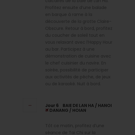
calcaires de la baie de Lan Ha.
Profitez ensuite d’une balade
en barque à rame à la
découverte de la grotte Claire-
Obscure. Retour à bord, profitez
du coucher de soleil tout en
vous relaxant avec l’Happy Hour
au bar. Participez à une
démonstration de cuisine avec
le chef cuisinier du navire. En
soirée, possibilité de participer
aux activités de pêche, de jeux
ou de karaoké. Nuit à bord.
Jour 6
BAIE DE LAN HA / HANOI
DANANG / HOIAN
Tôt ce matin, profitez d’une
séance de Taï Chi sur la