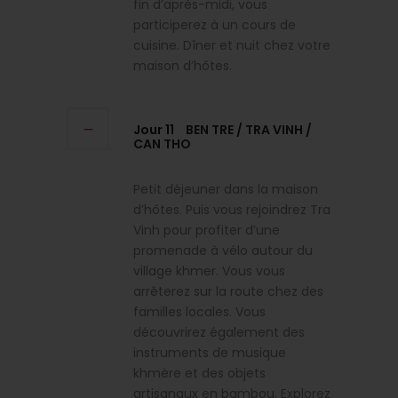
fin d’après-midi, vous
participerez à un cours de
cuisine. Dîner et nuit chez votre
maison d’hôtes.
Jour 11
BEN TRE / TRA VINH /
CAN THO
Petit déjeuner dans la maison
d’hôtes. Puis vous rejoindrez Tra
Vinh pour profiter d’une
promenade à vélo autour du
village khmer. Vous vous
arrêterez sur la route chez des
familles locales. Vous
découvrirez également des
instruments de musique
khmère et des objets
artisanaux en bambou. Explorez