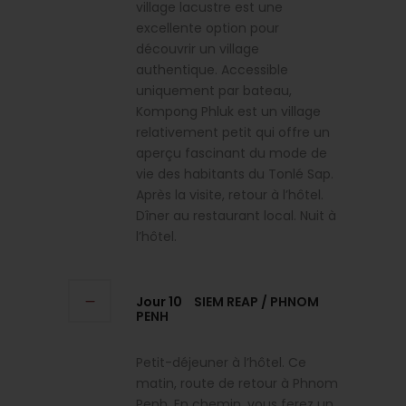
village lacustre est une
excellente option pour
découvrir un village
authentique. Accessible
uniquement par bateau,
Kompong Phluk est un village
relativement petit qui offre un
aperçu fascinant du mode de
vie des habitants du Tonlé Sap.
Après la visite, retour à l’hôtel.
Dîner au restaurant local. Nuit à
l’hôtel.
Jour 10
SIEM REAP / PHNOM
PENH
Petit-déjeuner à l’hôtel. Ce
matin, route de retour à Phnom
Penh. En chemin, vous ferez un