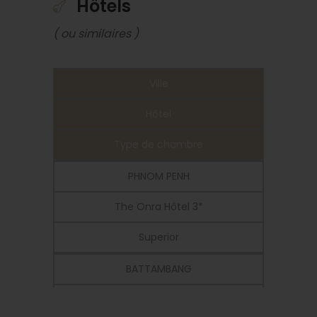
Hôtels
( ou similaires )
Ville
Hôtel
Type de chambre
PHNOM PENH
The Onra Hôtel 3*
Superior
BATTAMBANG
Classy Hôtel and Spa 3*