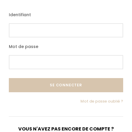
Tarif Base 10-16 pax
Identifiant
2 250 €
à partir de
Mot de passe
Programme détaillé
Mot de passe oublié ?
Contactez-nous
VOUS N'AVEZ PAS ENCORE DE COMPTE ?