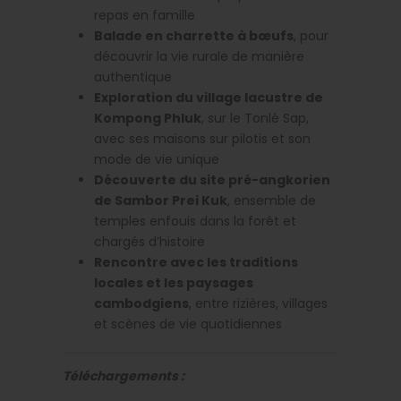
repas en famille
Balade en charrette à bœufs
, pour
découvrir la vie rurale de manière
authentique
Exploration du village lacustre de
Kompong Phluk
, sur le Tonlé Sap,
avec ses maisons sur pilotis et son
mode de vie unique
Découverte du site pré-angkorien
de Sambor Prei Kuk
, ensemble de
temples enfouis dans la forêt et
chargés d’histoire
Rencontre avec les traditions
locales et les paysages
cambodgiens
, entre rizières, villages
et scènes de vie quotidiennes
Téléchargements :