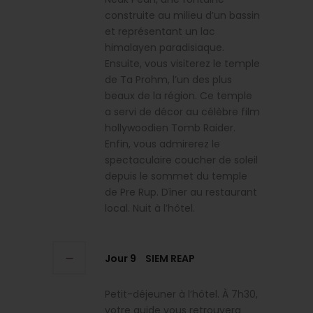
construite au milieu d’un bassin
et représentant un lac
himalayen paradisiaque.
Ensuite, vous visiterez le temple
de Ta Prohm, l’un des plus
beaux de la région. Ce temple
a servi de décor au célèbre film
hollywoodien Tomb Raider.
Enfin, vous admirerez le
spectaculaire coucher de soleil
depuis le sommet du temple
de Pre Rup. Dîner au restaurant
local. Nuit à l’hôtel.
Jour 9
SIEM REAP
Petit-déjeuner à l’hôtel. À 7h30,
votre guide vous retrouvera