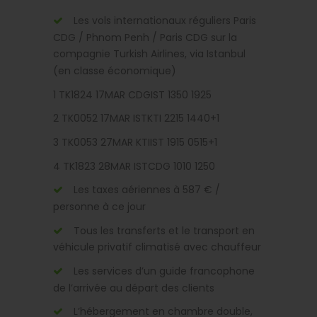
Les vols internationaux réguliers Paris
CDG / Phnom Penh / Paris CDG sur la
compagnie Turkish Airlines, via Istanbul
(en classe économique)
1 TK1824 17MAR CDGIST 1350 1925
2 TK0052 17MAR ISTKTI 2215 1440+1
3 TK0053 27MAR KTIIST 1915 0515+1
4 TK1823 28MAR ISTCDG 1010 1250
Les taxes aériennes à 587 € /
personne à ce jour
Tous les transferts et le transport en
véhicule privatif climatisé avec chauffeur
Les services d’un guide francophone
de l’arrivée au départ des clients
L’hébergement en chambre double,