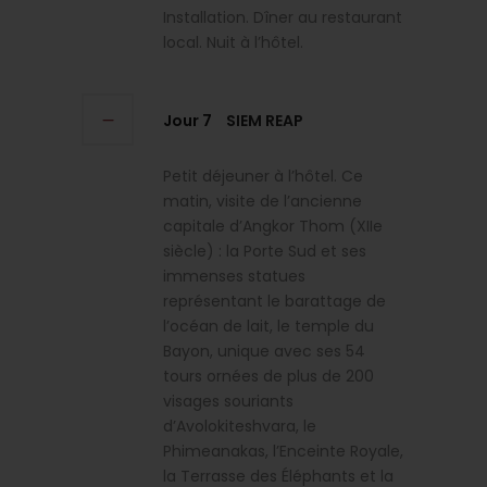
Installation. Dîner au restaurant
local. Nuit à l’hôtel.
Jour 7
SIEM REAP
Petit déjeuner à l’hôtel. Ce
matin, visite de l’ancienne
capitale d’Angkor Thom (XIIe
siècle) : la Porte Sud et ses
immenses statues
représentant le barattage de
l’océan de lait, le temple du
Bayon, unique avec ses 54
tours ornées de plus de 200
visages souriants
d’Avolokiteshvara, le
Phimeanakas, l’Enceinte Royale,
la Terrasse des Éléphants et la