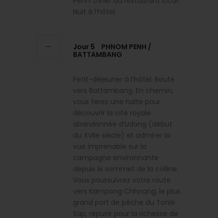
Penh. Dîner au restaurant local.
Nuit à l’hôtel.
Jour 5
PHNOM PENH /
BATTAMBANG
Petit-déjeuner à l’hôtel. Route
vers Battambang. En chemin,
vous ferez une halte pour
découvrir la cité royale
abandonnée d’Udong (début
du XVIIe siècle) et admirer la
vue imprenable sur la
campagne environnante
depuis le sommet de la colline.
Vous poursuivrez votre route
vers Kampong Chhnang, le plus
grand port de pêche du Tonlé
Sap, réputé pour la richesse de