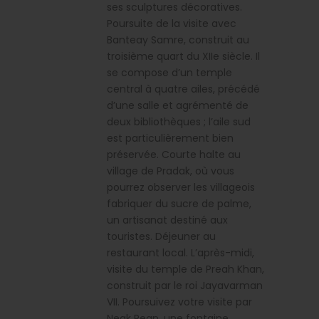
ses sculptures décoratives.
Poursuite de la visite avec
Banteay Samre, construit au
troisième quart du XIIe siècle. Il
se compose d’un temple
central à quatre ailes, précédé
d’une salle et agrémenté de
deux bibliothèques ; l’aile sud
est particulièrement bien
préservée. Courte halte au
village de Pradak, où vous
pourrez observer les villageois
fabriquer du sucre de palme,
un artisanat destiné aux
touristes. Déjeuner au
restaurant local. L’après-midi,
visite du temple de Preah Khan,
construit par le roi Jayavarman
VII. Poursuivez votre visite par
Neak Pean, une fontaine