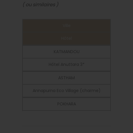
( ou similaires )
Ville
Hôtel
KATMANDOU
Hôtel Anuttara 3*
ASTHAM
Annapurna Eco Village (charme)
POKHARA
Crown Himalaya 3*
LUMBINI