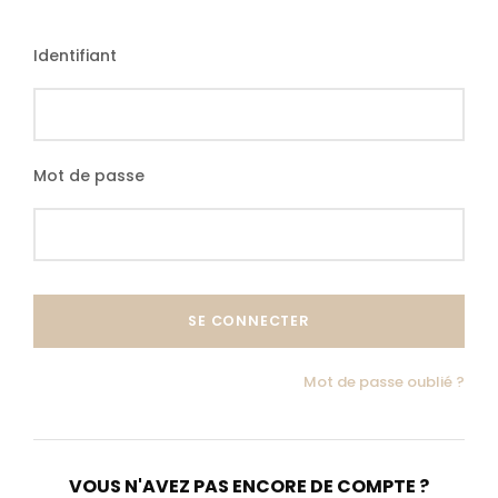
Tarif Base 10-16 pax
Identifiant
2 510 €
à partir de
Mot de passe
Programme détaillé
Mot de passe oublié ?
Contactez-nous
VOUS N'AVEZ PAS ENCORE DE COMPTE ?