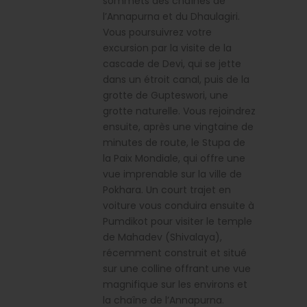
sommets des chaînes de
l’Annapurna et du Dhaulagiri.
Vous poursuivrez votre
excursion par la visite de la
cascade de Devi, qui se jette
dans un étroit canal, puis de la
grotte de Gupteswori, une
grotte naturelle. Vous rejoindrez
ensuite, après une vingtaine de
minutes de route, le Stupa de
la Paix Mondiale, qui offre une
vue imprenable sur la ville de
Pokhara. Un court trajet en
voiture vous conduira ensuite à
Pumdikot pour visiter le temple
de Mahadev (Shivalaya),
récemment construit et situé
sur une colline offrant une vue
magnifique sur les environs et
la chaîne de l’Annapurna.