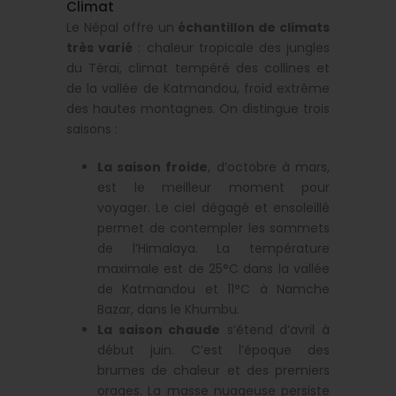
Climat
Le Népal offre un
échantillon de climats
très varié
: chaleur tropicale des jungles
du Téraï, climat tempéré des collines et
de la vallée de Katmandou, froid extrême
des hautes montagnes. On distingue trois
saisons :
La saison froide
, d’octobre à mars,
est le meilleur moment pour
voyager. Le ciel dégagé et ensoleillé
permet de contempler les sommets
de l’Himalaya. La température
maximale est de 25°C dans la vallée
de Katmandou et 11°C à Namche
Bazar, dans le Khumbu.
La saison chaude
s’étend d’avril à
début juin. C’est l’époque des
brumes de chaleur et des premiers
orages. La masse nuageuse persiste