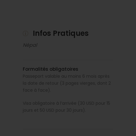
Ananda Inn 3*
CHITWAN
Infos Pratiques
Wildlife Camp 3*
Népal
KATMANDOU
Hotel Marshyangdi 3*
Formalités obligatoires
Passeport valable au moins 6 mois après
la date de retour (3 pages vierges, dont 2
face à face).
Visa obligatoire à l’arrivée (30 USD pour 15
jours et 50 USD pour 30 jours).