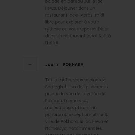
balade en bateau sur le lac
Fewa. Déjeuner dans un
restaurant local. Après-midi
libre pour explorer à votre
rythme ou vous reposer. Diner
dans un restaurant local. Nuit à
l’hôtel.
Jour 7
POKHARA
Tôt le matin, vous rejoindrez
Sarangkot, l’un des plus beaux
points de vue de la vallée de
Pokhara. La vue y est
majestueuse, offrant un
panorama exceptionnel sur la
ville de Pokhara, le lac Fewa et
l’Himalaya, notamment les