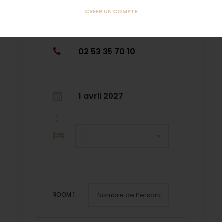
CRÉER UN COMPTE
Qui sommes-nous ?
02 53 35 70 10
1 avril 2027
ROOM
1
: