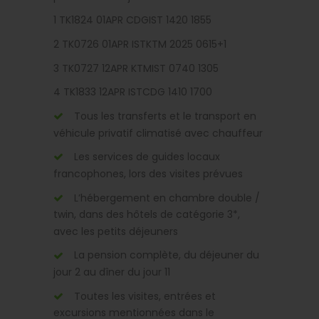
1 TK1824 01APR CDGIST 1420 1855
2 TK0726 01APR ISTKTM 2025 0615+1
3 TK0727 12APR KTMIST 0740 1305
4 TK1833 12APR ISTCDG 1410 1700
Tous les transferts et le transport en
véhicule privatif climatisé avec chauffeur
Les services de guides locaux
francophones, lors des visites prévues
L’hébergement en chambre double /
twin, dans des hôtels de catégorie 3*,
avec les petits déjeuners
La pension complète, du déjeuner du
jour 2 au dîner du jour 11
Toutes les visites, entrées et
excursions mentionnées dans le