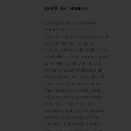
Jour 11
KATMANDOU
Vous commencerez votre
journée par la visite de
l’ancienne place du palais royal
de Katmandou : la place
Durbar, qui abrite les palais des
rois Malla et Shah qui régnèrent
sur la ville. Sur le chemin du
retour, vous emprunterez un
rikshaw pour une quinzaine de
minutes à travers le marché
népalais jusqu’à votre hôtel.
Déjeuner dans un restaurant
local. Vous aurez ensuite
l’après-midi libre pour explorer
cette ville touristique, faire
quelques achats de dernière
minute ou simplement vous