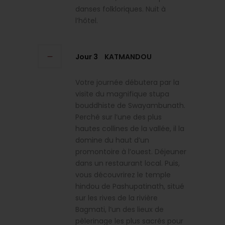
danses folkloriques. Nuit à
l’hôtel.
Jour 3
KATMANDOU
Votre journée débutera par la
visite du magnifique stupa
bouddhiste de Swayambunath.
Perché sur l’une des plus
hautes collines de la vallée, il la
domine du haut d’un
promontoire à l’ouest. Déjeuner
dans un restaurant local. Puis,
vous découvrirez le temple
hindou de Pashupatinath, situé
sur les rives de la rivière
Bagmati, l’un des lieux de
pèlerinage les plus sacrés pour