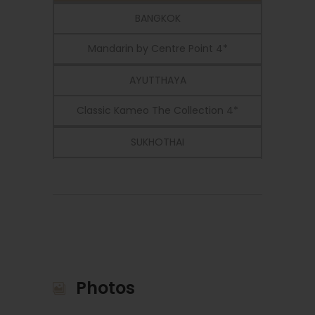
BANGKOK
Mandarin by Centre Point 4*
AYUTTHAYA
Classic Kameo The Collection 4*
SUKHOTHAI
Le Charme Resort 3*
CHIANG MAI
Banthai Village 4*
-
Photos
Train de nuit