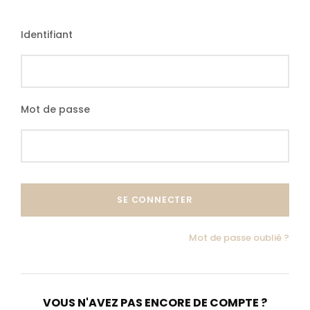
Tarif Base 2-16 pax
Identifiant
2 360 €
à partir de
Mot de passe
Programme détaillé
Mot de passe oublié ?
Contactez-nous
VOUS N'AVEZ PAS ENCORE DE COMPTE ?