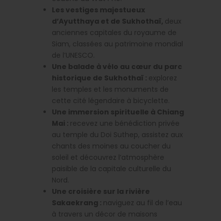
Les vestiges majestueux
d’Ayutthaya et de Sukhothaï,
deux
anciennes capitales du royaume de
Siam, classées au patrimoine mondial
de l’UNESCO.
Une balade à vélo au cœur du parc
historique de Sukhothaï :
explorez
les temples et les monuments de
cette cité légendaire à bicyclette.
Une immersion spirituelle à Chiang
Mai :
recevez une bénédiction privée
au temple du Doi Suthep, assistez aux
chants des moines au coucher du
soleil et découvrez l’atmosphère
paisible de la capitale culturelle du
Nord.
Une croisière sur la rivière
Sakaekrang :
naviguez au fil de l’eau
à travers un décor de maisons