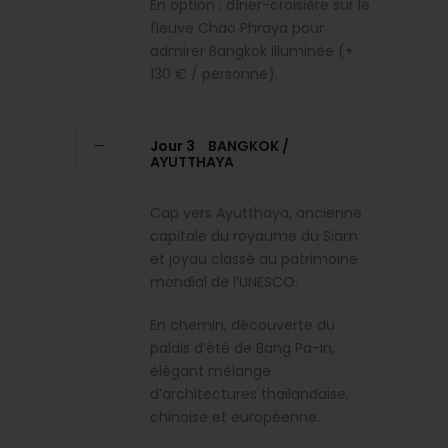
En option : dîner-croisière sur le
fleuve Chao Phraya pour
admirer Bangkok illuminée (+
130 € / personne).
Jour 3
BANGKOK /
AYUTTHAYA
Cap vers Ayutthaya, ancienne
capitale du royaume du Siam
et joyau classé au patrimoine
mondial de l’UNESCO.
En chemin, découverte du
palais d’été de Bang Pa-In,
élégant mélange
d’architectures thaïlandaise,
chinoise et européenne.