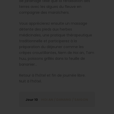
de jardinage telle que la fertilisation des
terres avec les algues du fleuve en
compagnie des maraîchers.
Vous apprécierez ensuite un massage
détente des pieds aux herbes
médicinales, une pratique thérapeutique
traditionnelle et participerez à la
préparation du déjeuner comme les
crêpes croustillantes, Nem de Hoi an, Tam
huu, poissons grillés dans la feuille de
bananier…
Retour à l’hôtel et fin de journée libre.
Nuit à l’hôtel.
Jour 10
HOI AN / DANANG / SAIGON