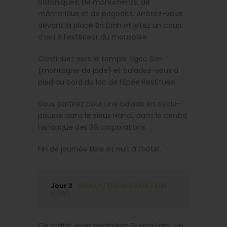
botaniques, de monuments, de
mémoriaux et de pagodes. Arrêtez-vous
devant la place Ba Dinh et jetez un coup
d’œil à l’extérieur du mausolée.
Continuez vers le temple Ngoc Son
(montagne de jade) et baladez-vous à
pied au bord du lac de l’Epée Restituée.
Vous partirez pour une balade en cyclo-
pousse dans le vieux Hanoi, dans le centre
historique des 36 corporations.
Fin de journée libre et nuit à l’hôtel.
Jour 3
HANOI / DUONG LAM / MAI
CHAU
Ce matin, vous rejoindrez Duong Lam, un