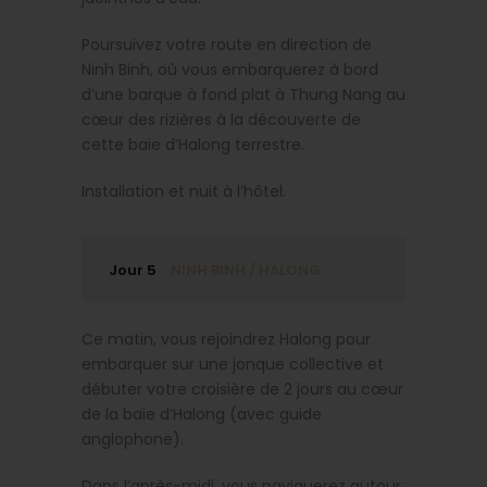
Poursuivez votre route en direction de
Ninh Binh, où vous embarquerez à bord
d’une barque à fond plat à Thung Nang au
cœur des rizières à la découverte de
cette baie d’Halong terrestre.
Installation et nuit à l’hôtel.
Jour 5
NINH BINH / HALONG
Ce matin, vous rejoindrez Halong pour
embarquer sur une jonque collective et
débuter votre croisière de 2 jours au cœur
de la baie d’Halong (avec guide
anglophone).
Dans l’après-midi, vous naviguerez autour