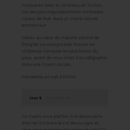
Poursuivez avec le tombeau de Tu Duc,
l’un des plus impressionnants tombeaux
royaux de Hué, dans un cadre naturel
enchanteur.
Flânez au cœur du marché central de
Dong Ba où vous pourrez trouver les
chapeaux coniques les plus beaux du
pays, avant de vous initier à la calligraphie
dans une maison locale.
Installation et nuit à l’hôtel.
Jour 8
HUE / HOI AN
Ce matin, vous partirez à la découverte
d’Hoi An à travers le col des nuages et
vous vous arrêterez à la plage de Lang Co.