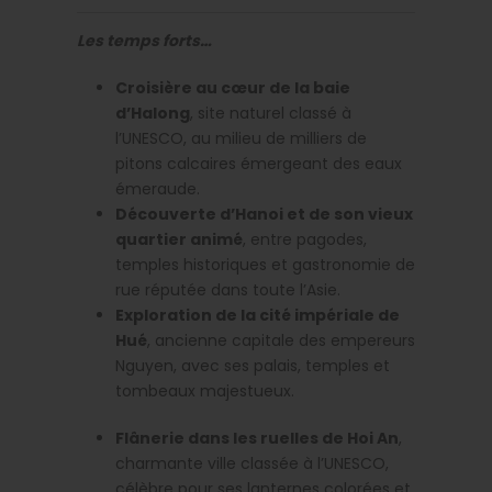
Les temps forts…
Croisière au cœur de la baie
d’Halong
, site naturel classé à
l’UNESCO, au milieu de milliers de
pitons calcaires émergeant des eaux
émeraude.
Découverte d’Hanoi et de son vieux
quartier animé
, entre pagodes,
temples historiques et gastronomie de
rue réputée dans toute l’Asie.
Exploration de la cité impériale de
Hué
, ancienne capitale des empereurs
Nguyen, avec ses palais, temples et
tombeaux majestueux.
Flânerie dans les ruelles de Hoi An
,
charmante ville classée à l’UNESCO,
célèbre pour ses lanternes colorées et