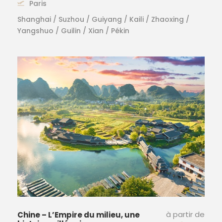
Paris
Shanghai / Suzhou / Guiyang / Kaili / Zhaoxing /
Yangshuo / Guilin / Xian / Pékin
à partir de
Chine – L’Empire du milieu, une