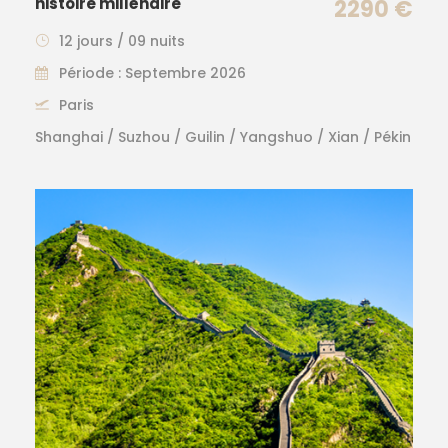
histoire millénaire
2290 €
12 jours / 09 nuits
Période : Septembre 2026
Paris
Shanghai / Suzhou / Guilin / Yangshuo / Xian / Pékin