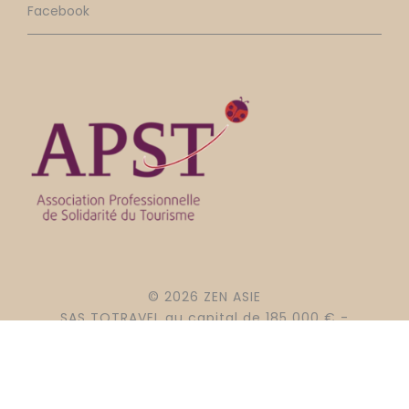
Facebook
© 2026 ZEN ASIE
SAS TOTRAVEL au capital de 185 000 € -
RCS 499 132 728 NANTES - GARANTIE APST
- IM 044120008.
ZEN ASIE LE SPÉCIALISTE DE VOS VOYAGES
EN ASIE